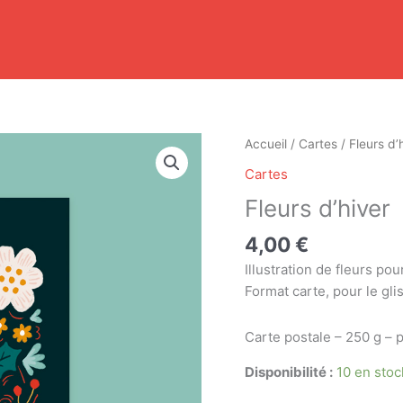
quantité
Accueil
/
Cartes
/ Fleurs d’
de
Cartes
Fleurs
Fleurs d’hiver
d'hiver
4,00
€
Illustration de fleurs pour
Format carte, pour le gl
Carte postale – 250 g – 
Disponibilité :
10 en stoc