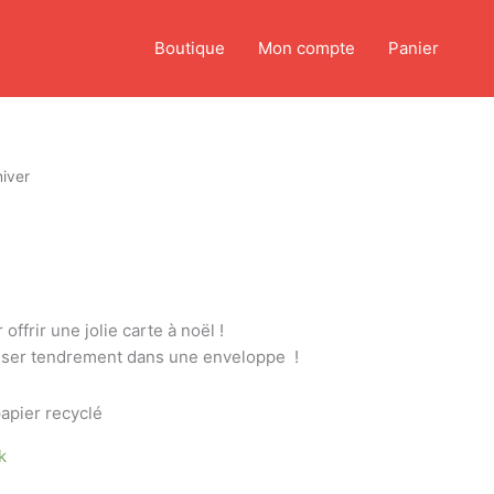
Boutique
Mon compte
Panier
hiver
 offrir une jolie carte à noël !
isser tendrement dans une enveloppe !
papier recyclé
k