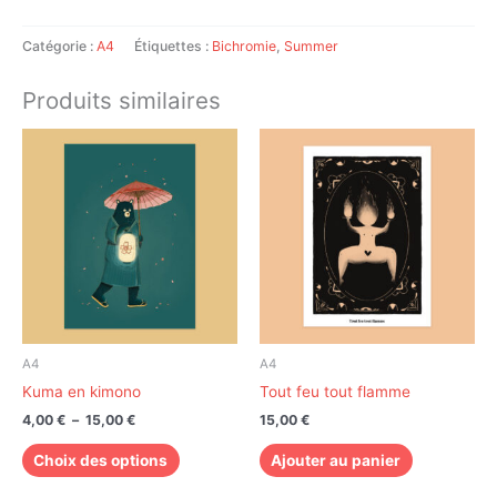
Catégorie :
A4
Étiquettes :
Bichromie
,
Summer
Produits similaires
Plage
Ce
de
produit
prix :
a
4,00 €
à
plusieurs
15,00 €
variations.
Les
options
peuvent
être
choisies
A4
A4
sur
Kuma en kimono
Tout feu tout flamme
la
4,00
€
–
15,00
€
15,00
€
page
du
Choix des options
Ajouter au panier
produit