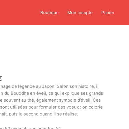
Boutique
Mon compte
Panier
Plage
de
prix :
4,00 €
à
€
15,00 €
age de légende au Japon. Selon son histoire, il
ion du Bouddha en éveil, ce qui explique ses grands
ie souvent au thé, également symbole d’éveil. Ces
nt utilisées pour formuler des voeux : on colorie
hait, puis le second quand il se réalise.
itée 50 exemplaires pour les A4.