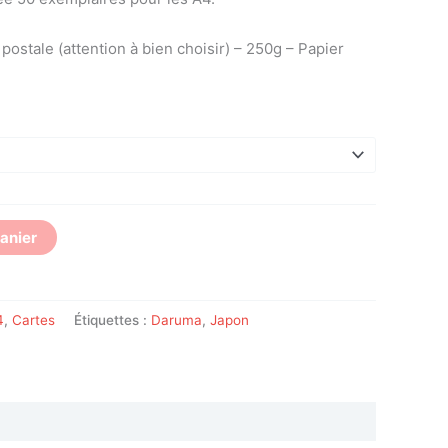
ostale (attention à bien choisir) – 250g – Papier
panier
4
,
Cartes
Étiquettes :
Daruma
,
Japon