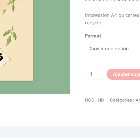
Impression A4 ou cartes p
recyclé
Format
Ajouter au 
UGS :
ND
Catégories :
A