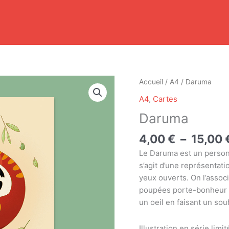
quantité
Accueil
/
A4
/ Daruma
de
A4
,
Cartes
Daruma
Daruma
4,00
€
–
15,00
Le Daruma est un personn
s’agit d’une représentat
yeux ouverts. On l’assoc
poupées porte-bonheur so
un oeil en faisant un sou
Illustration en série lim