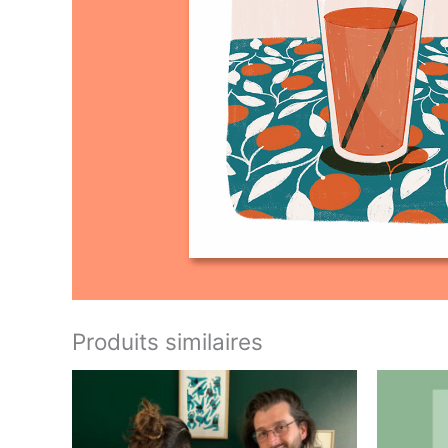
Produits similaires
Ce
produit
a