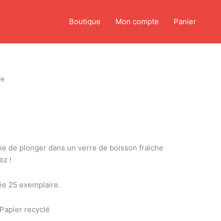
Boutique
Mon compte
Panier
re
e
ie de plonger dans un verre de boisson fraîche
ez !
itée 25 exemplaire.
Papier recyclé