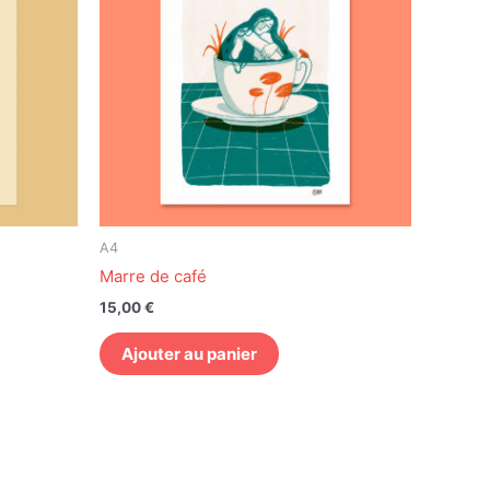
urs
ions.
s
nt
es
A4
Marre de café
t
15,00
€
Ajouter au panier