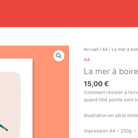
quantité
Accueil
/
A4
/ La mer à boi
de
A4
La
La mer à boir
mer
à
15,00
€
boire
Comment résister à l’env
quand l’été pointe sont n
Illustration en série lim
Impression A4 – 250g – 