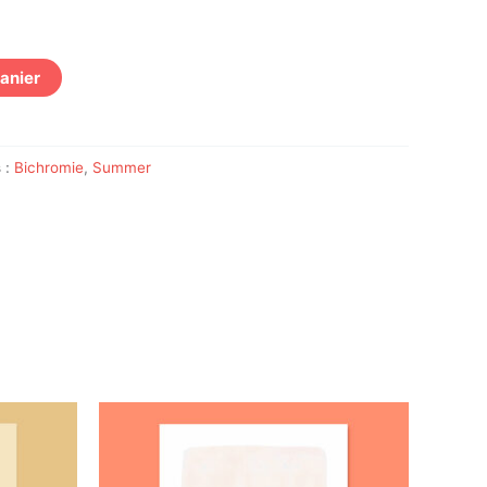
panier
s :
Bichromie
,
Summer
t