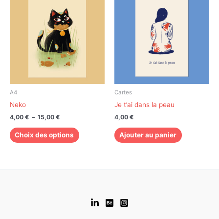
de
produit
prix :
a
4,00 €
à
plusieurs
15,00 €
variations.
Les
options
peuvent
être
choisies
A4
Cartes
sur
Neko
Je t’ai dans la peau
la
4,00
€
–
15,00
€
4,00
€
page
du
Choix des options
Ajouter au panier
produit